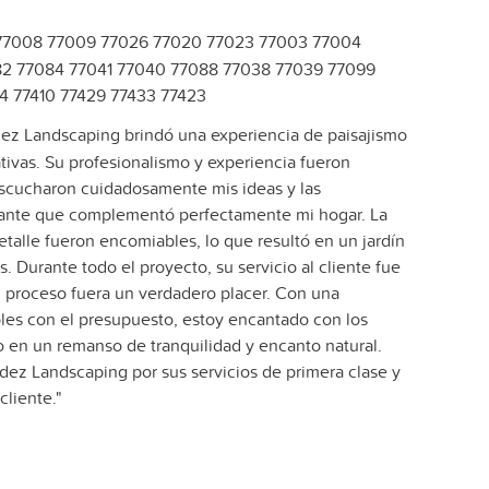
77008 77009 77026 77020 77023 77003 77004
82 77084 77041 77040 77088 77038 77039 77099
4 77410 77429 77433 77423
ez Landscaping brindó una experiencia de paisajismo
tivas. Su profesionalismo y experiencia fueron
escucharon cuidadosamente mis ideas y las
nante que complementó perfectamente mi hogar. La
detalle fueron encomiables, lo que resultó en un jardín
 Durante todo el proyecto, su servicio al cliente fue
 proceso fuera un verdadero placer. Con una
bles con el presupuesto, estoy encantado con los
do en un remanso de tranquilidad y encanto natural.
z Landscaping por sus servicios de primera clase y
cliente."