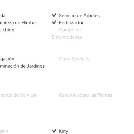
oda
Servicio de Árboles
mpieza de Hierbas
Fertilización
lching
Control de
Enfermedades
rigación
Otros Servicios
uminación de Jardines
rantía de Servicio
Garantía sobre las Plantas
stin
Katy