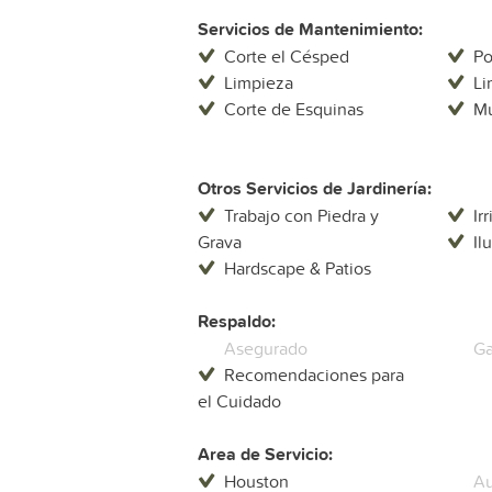
Servicios de Mantenimiento:
Corte el Césped
P
Limpieza
Li
Corte de Esquinas
Mu
Otros Servicios de Jardinería:
Trabajo con Piedra y
Ir
Grava
Il
Hardscape & Patios
Respaldo:
Asegurado
Ga
Recomendaciones para
el Cuidado
Area de Servicio:
Houston
Au