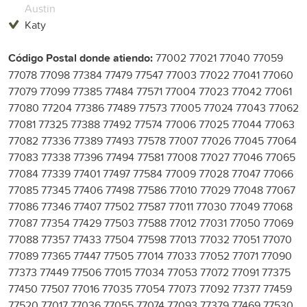
Austin
Katy
Código Postal donde atiendo:
77002 77021 77040 77059
77078 77098 77384 77479 77547 77003 77022 77041 77060
77079 77099 77385 77484 77571 77004 77023 77042 77061
77080 77204 77386 77489 77573 77005 77024 77043 77062
77081 77325 77388 77492 77574 77006 77025 77044 77063
77082 77336 77389 77493 77578 77007 77026 77045 77064
77083 77338 77396 77494 77581 77008 77027 77046 77065
77084 77339 77401 77497 77584 77009 77028 77047 77066
77085 77345 77406 77498 77586 77010 77029 77048 77067
77086 77346 77407 77502 77587 77011 77030 77049 77068
77087 77354 77429 77503 77588 77012 77031 77050 77069
77088 77357 77433 77504 77598 77013 77032 77051 77070
77089 77365 77447 77505 77014 77033 77052 77071 77090
77373 77449 77506 77015 77034 77053 77072 77091 77375
77450 77507 77016 77035 77054 77073 77092 77377 77459
77520 77017 77036 77055 77074 77093 77379 77469 77530