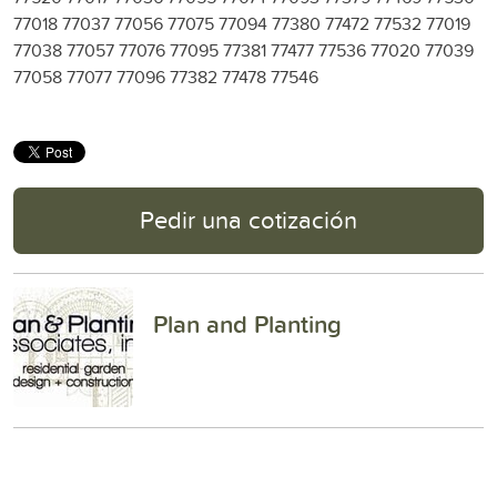
77018 77037 77056 77075 77094 77380 77472 77532 77019
77038 77057 77076 77095 77381 77477 77536 77020 77039
77058 77077 77096 77382 77478 77546
Pedir una cotización
Plan and Planting